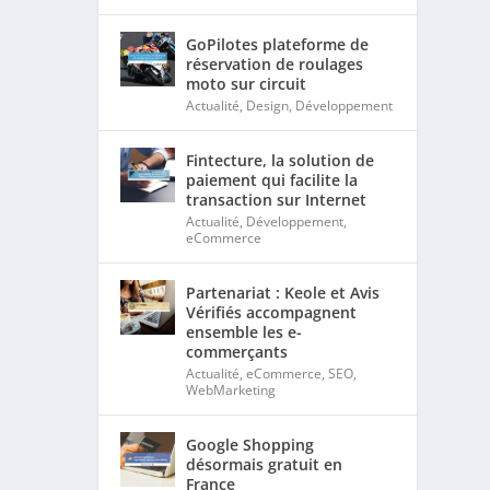
GoPilotes plateforme de
réservation de roulages
moto sur circuit
Actualité
,
Design
,
Développement
Fintecture, la solution de
paiement qui facilite la
transaction sur Internet
Actualité
,
Développement
,
eCommerce
Partenariat : Keole et Avis
Vérifiés accompagnent
ensemble les e-
commerçants
Actualité
,
eCommerce
,
SEO
,
WebMarketing
Google Shopping
désormais gratuit en
France