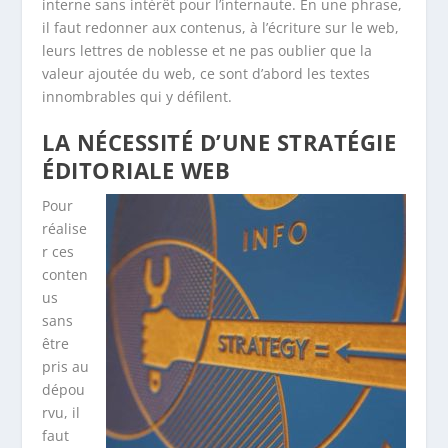
interne sans intérêt pour l’internaute. En une phrase,
il faut redonner aux contenus, à l’écriture sur le web,
leurs lettres de noblesse et ne pas oublier que la
valeur ajoutée du web, ce sont d’abord les textes
innombrables qui y défilent.
LA NÉCESSITÉ D’UNE STRATÉGIE
ÉDITORIALE WEB
Pour
réalise
r ces
conten
us
sans
être
pris au
dépou
rvu, il
faut