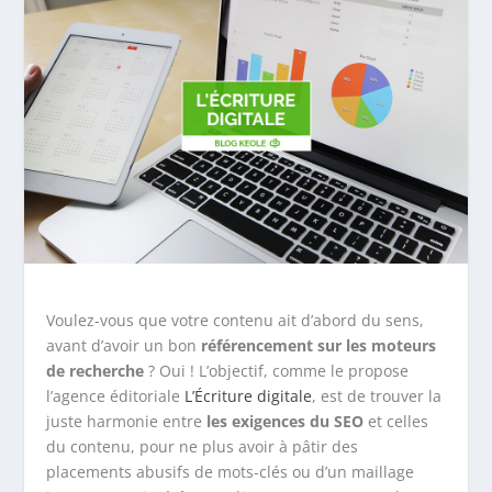
Voulez-vous que votre contenu ait d’abord du sens,
avant d’avoir un bon
référencement sur les moteurs
de recherche
? Oui ! L’objectif, comme le propose
l’agence éditoriale
L’Écriture digitale
, est de trouver la
juste harmonie entre
les exigences du SEO
et celles
du contenu, pour ne plus avoir à pâtir des
placements abusifs de mots-clés ou d’un maillage