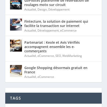
GoPilotes plateforme de réservation de
roulages moto sur circuit
Actualité
,
Design
,
Développement
Fintecture, la solution de paiement qui
facilite la transaction sur Internet
Actualité
,
Développement
,
eCommerce
Partenariat : Keole et Avis Vérifiés
accompagnent ensemble les e-
commerçants
Actualité
,
eCommerce
,
SEO
,
WebMarketing
Google Shopping désormais gratuit en
France
Actualité
,
eCommerce
TAGS