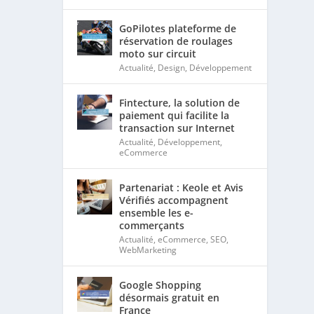
GoPilotes plateforme de
réservation de roulages
moto sur circuit
Actualité
,
Design
,
Développement
Fintecture, la solution de
paiement qui facilite la
transaction sur Internet
Actualité
,
Développement
,
eCommerce
Partenariat : Keole et Avis
Vérifiés accompagnent
ensemble les e-
commerçants
Actualité
,
eCommerce
,
SEO
,
WebMarketing
Google Shopping
désormais gratuit en
France