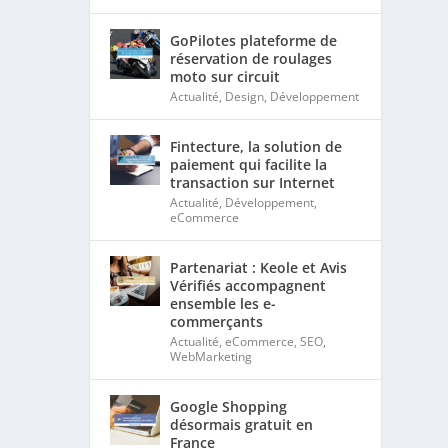
GoPilotes plateforme de
réservation de roulages
moto sur circuit
Actualité
,
Design
,
Développement
Fintecture, la solution de
paiement qui facilite la
transaction sur Internet
Actualité
,
Développement
,
eCommerce
Partenariat : Keole et Avis
Vérifiés accompagnent
ensemble les e-
commerçants
Actualité
,
eCommerce
,
SEO
,
WebMarketing
Google Shopping
désormais gratuit en
France