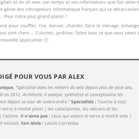
igitals et on vit avec son temps et ses informations que l’on aime e
 le génie des concepteurs informatique français qui se décarcassen
 Pour notre plus grand plaisir !
end pour souffler, rire, danser, chanter, faire le ménage, échange
us sont chers … Cuisinez, jardinez, faites tous ce que vous savez s
e nouvelle application 🙂
DIGÉ POUR VOUS PAR
ALEX
hnique.
"Spécialisé dans les métiers du web depuis plus de seize ans,
le en 2012. Architecte, Il analyse, synthétise et conceptualise les
ence depuis sa tour de contre-ordre."
Spécialités :
Touche à tout
le verre à moitié plein | les cataclysmes, les volcans et les
| l'abîme.
Il n'aime pas :
ceux qui voient le verre à moitié vide |
il existait.
Son idole :
Laszlo Carreidas