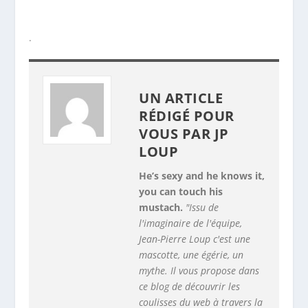
VOUS PAR
JP
LOUP
He’s sexy and he knows it,
you can touch his
mustach.
"Issu de
l'imaginaire de l'équipe,
Jean-Pierre Loup c'est une
mascotte, une égérie, un
mythe. Il vous propose dans
ce blog de découvrir les
coulisses du web à travers la
plume virtuelle des gens qui
sont passés par l'agence
Keole : stagiaires, anciens
employés, amis, famille..."
Spécialités :
sauver le
monde | taper l'incruste |
raconter de belles