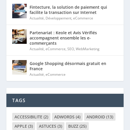
Google Shopping désormais gratuit en
France
Actualité
,
eCommerce
TAGS
ACCESSIBILITE
(2)
ADWORDS
(4)
ANDROID
(13)
APPLE
(3)
ASTUCES
(3)
BUZZ
(25)
EMAILING
(1)
EMPLOI
(5)
FACEBOOK
(6)
FORMATION
(4)
GOOGLE
(18)
HÉBERGEMENT
(7)
IOS
(13)
JEU
(10)
LINUX
(1)
MICRODATA
(2)
PERFORMANCE
(6)
PRINT
(3)
PUB
(7)
RÉFÉRENCEMENT
(22)