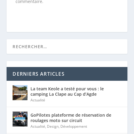
DERNIERS ARTICLES
La team Keole a testé pour vous : le
camping La Clape au Cap d’Agde
Actualité
GoPilotes plateforme de réservation de
roulages moto sur circuit
Actualité
,
Design
,
Développement
Fintecture, la solution de paiement qui
facilite la transaction sur Internet
Actualité
,
Développement
,
eCommerce
Partenariat : Keole et Avis Vérifiés
accompagnent ensemble les e-
commerçants
Actualité
,
eCommerce
,
SEO
,
WebMarketing