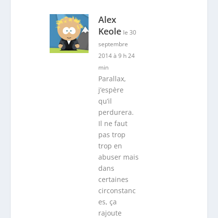
j’espère
qu’il
perdurera.
Il ne faut
pas trop
trop en
abuser mais
dans
certaines
circonstanc
es, ça
rajoute
vraiment un
truc sympa
au
défilement
des pages.