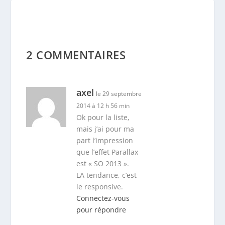
axel
le 29 septembre
2014 à 12 h 56 min
Ok pour la liste,
mais j’ai pour ma
part l’impression
que l’effet Parallax
est « SO 2013 ».
LA tendance, c’est
le responsive.
Connectez-vous
pour répondre
Alex
Keole
le 30
septembre
2014 à 9 h 24
min
Parallax,