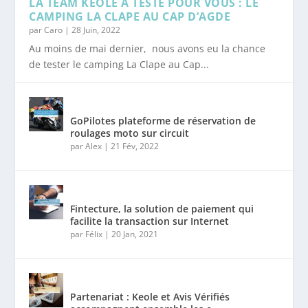
LA TEAM KEOLE A TESTÉ POUR VOUS : LE
CAMPING LA CLAPE AU CAP D’AGDE
par
Caro
|
28 Juin, 2022
Au moins de mai dernier, nous avons eu la chance
LA TEAM KEOLE A TESTÉ POUR VOUS : LE
GOPILOTES PLATEFORME DE RÉSERVATION
FINTECTURE, LA SOLUTION DE PAIEMENT
PARTENARIAT : KEOLE ET AVIS VÉRIFIÉS
GOOGLE SHOPPING DÉSORMAIS GRATUIT
PRESTASHOP METRICS DÉVOILE SON
de tester le camping La Clape au Cap...
CAMPING LA CL...
DE ROULAGES MO...
QUI FACILITE L...
ACCOMPAGNENT ...
EN FRANCE
MODULE D’ANALYSE IN...
GoPilotes plateforme de réservation de
roulages moto sur circuit
par
Alex
|
21 Fév, 2022
Fintecture, la solution de paiement qui
facilite la transaction sur Internet
par
Félix
|
20 Jan, 2021
Partenariat : Keole et Avis Vérifiés