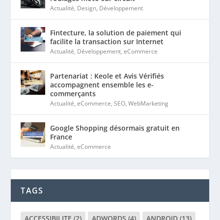
Actualité
,
Design
,
Développement
Fintecture, la solution de paiement qui
facilite la transaction sur Internet
Actualité
,
Développement
,
eCommerce
Partenariat : Keole et Avis Vérifiés
accompagnent ensemble les e-
commerçants
Actualité
,
eCommerce
,
SEO
,
WebMarketing
Google Shopping désormais gratuit en
France
Actualité
,
eCommerce
TAGS
ACCESSIBILITE
(2)
ADWORDS
(4)
ANDROID
(13)