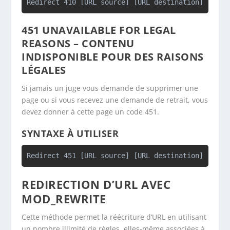
Redirect 410 [URL source] [URL destination]
451
UNAVAILABLE FOR LEGAL
REASONS
– CONTENU
INDISPONIBLE POUR DES RAISONS
LÉGALES
Si jamais un juge vous demande de supprimer une
page ou si vous recevez une demande de retrait, vous
devez donner à cette page un code 451.
SYNTAXE À UTILISER
REDIRECTION D’URL AVEC
MOD_REWRITE
Cette méthode permet la réécriture d’URL en utilisant
un nombre illimité de règles, elles-même associées à