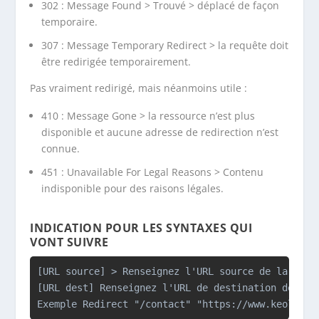
302 : Message
Found >
Trouvé > déplacé de façon
temporaire.
307 : Message
Temporary Redirect > l
a requête doit
être redirigée temporairement.
Pas vraiment redirigé, mais néanmoins utile :
410 : Message
Gone
> la ressource n’est plus
disponible et aucune adresse de redirection n’est
connue.
451 :
Unavailable For Legal Reasons
> Contenu
indisponible pour des raisons légales.
INDICATION POUR LES SYNTAXES QUI
VONT SUIVRE
[URL source] > Renseignez l'URL source de la redir
[URL dest] Renseignez l'URL de destination de la r
Exemple Redirect "/contact" "https://www.keole.ne