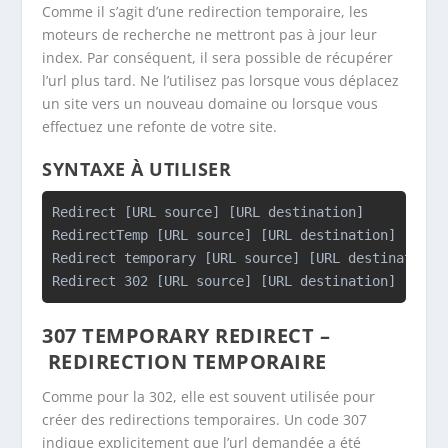
Comme il s’agit d’une redirection temporaire, les
moteurs de recherche ne mettront pas à jour leur
index. Par conséquent, il sera possible de récupérer
l’url plus tard. Ne l’utilisez pas lorsque vous déplacez
un site vers un nouveau domaine ou lorsque vous
effectuez une refonte de votre site.
SYNTAXE À UTILISER
Redirect [URL source] [URL destination]

RedirectTemp [URL source] [URL destination]

Redirect temporary [URL source] [URL destination]

Redirect 302 [URL source] [URL destination]
307
TEMPORARY REDIRECT –
REDIRECTION TEMPORAIRE
Comme pour la 302, elle est souvent utilisée pour
créer des redirections temporaires. Un code 307
indique explicitement que l’url demandée a été