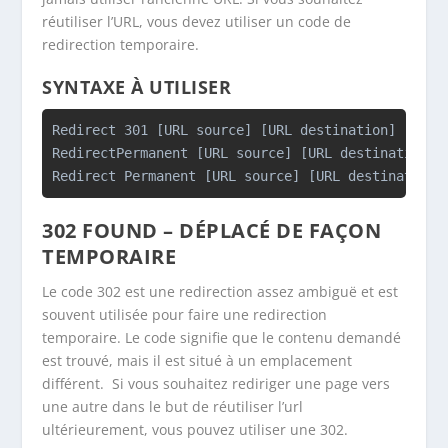
réutiliser l’URL, vous devez utiliser un code de
redirection temporaire.
SYNTAXE À UTILISER
Redirect 301 [URL source] [URL destination]

RedirectPermanent [URL source] [URL destination]

Redirect Permanent [URL source] [URL destination]
302
FOUND –
DÉPLACÉ DE FAÇON
TEMPORAIRE
Le code 302 est une redirection assez ambiguë et est
souvent utilisée pour faire une redirection
temporaire. Le code signifie que le contenu demandé
est trouvé, mais il est situé à un emplacement
différent. Si vous souhaitez rediriger une page vers
une autre dans le but de réutiliser l’url
ultérieurement, vous pouvez utiliser une 302.