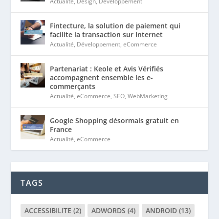
Actualité
,
Design
,
Développement
Fintecture, la solution de paiement qui
facilite la transaction sur Internet
Actualité
,
Développement
,
eCommerce
Partenariat : Keole et Avis Vérifiés
accompagnent ensemble les e-
commerçants
Actualité
,
eCommerce
,
SEO
,
WebMarketing
Google Shopping désormais gratuit en
France
Actualité
,
eCommerce
TAGS
ACCESSIBILITE
(2)
ADWORDS
(4)
ANDROID
(13)