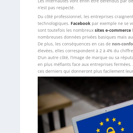
Les internautes vont enfin être défendus par des
n’est pas respecté.
Du côté professionnel, les entreprises craignen
technologiques.
Facebook
par exemple ne se voi
sont toutefois les nombreux
sites e-commerce
nombreuses données privées basiques mais au cœ
De plus, les conséquences en cas de
non-confo
élevées, elles correspondent à 2 à 4% du chiffre 
D’un autre côté, l’image de marque ou sa répu
en plus méfiants face aux entreprises fermées. 
ces derniers qui donneront plus facilement leu