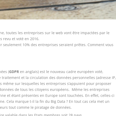
e, toutes les entreprises sur le web vont être impactées par le
es
revu et voté en 2016.
oir seulement 10% des entreprises seraient prêtes. Comment vous
nées (
GDPR
en anglais) est le nouveau cadre européen voté,
le
traitement et la circulation des données personnelles
(adresse IP
s même sur lesquelles les entreprises s’appuient pour proposer
es données de tous les citoyens européens. Même les entreprises
ne et étant présentes en Europe sont touchées. En effet, celles-ci
ne. Cela marque t-il la fin du Big Data ? En tout cas cela met un
ateurs tout comme le piratage de données.
dre valable dans les Etats membres soit 28 pays.