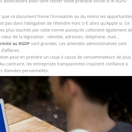
 associations pour faire cesser toute pratique illicite si le RGPD
t que ce document freine l’innovation ou du moins les opportunité
t pas dans l’obligation de l’étendre hors U-E alors qu’Apple si. Ce
les plus touchés par cette norme puisqu’ils collectent également d
ur de la législation : identité, adresses, téléphone, mail…
rmité au RGDP
sont grandes. Les amendes administratives sont
d’affaires.
tation peut en prendre un coup à cause de consommateurs de plus
Au contraire, les entreprises transparentes inspirent confiance à
rs données personnelles.