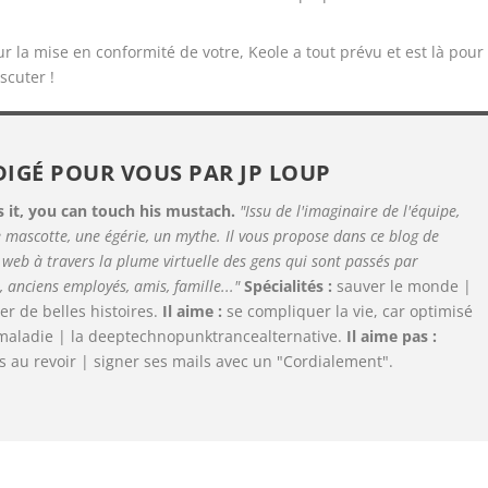
 la mise en conformité de votre, Keole a tout prévu et est là pour
scuter !
DIGÉ POUR VOUS PAR
JP LOUP
 it, you can touch his mustach.
"Issu de l'imaginaire de l'équipe,
e mascotte, une égérie, un mythe. Il vous propose dans ce blog de
u web à travers la plume virtuelle des gens qui sont passés par
, anciens employés, amis, famille..."
Spécialités :
sauver le monde |
ter de belles histoires.
Il aime :
se compliquer la vie, car optimisé
ts maladie | la deeptechnopunktrancealternative.
Il aime pas :
es au revoir | signer ses mails avec un "Cordialement".