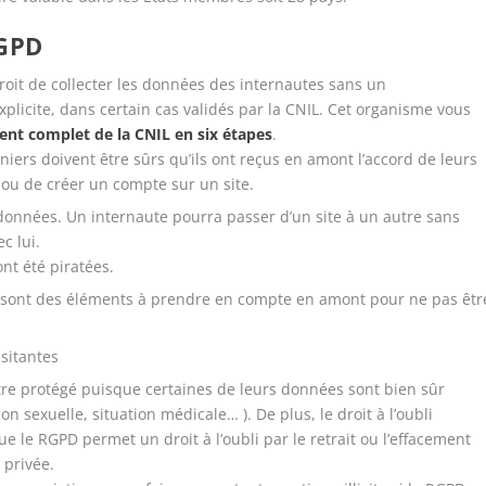
GPD
droit de collecter les données des internautes sans un
plicite, dans certain cas validés par la CNIL. Cet organisme vous
t complet de la CNIL en six étapes
.
iers doivent être sûrs qu’ils ont reçus en amont l’accord de leurs
l ou de créer un compte sur un site.
 données
. Un internaute pourra passer d’un site à un autre sans
c lui.
nt été piratées.
sont des éléments à prendre en compte en amont pour ne pas êtr
sitantes
’être protégé puisque certaines de leurs données sont bien sûr
on sexuelle, situation médicale… ). De plus, le
droit à l’oubli
ue le
RGPD
permet un droit à l’oubli par le retrait ou l’effacement
 privée.