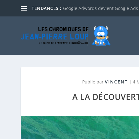
TENDANCES :
Google Adwords devient Google Ads
Publié par
VINCENT
|
4 
A LA DÉCOUVERT