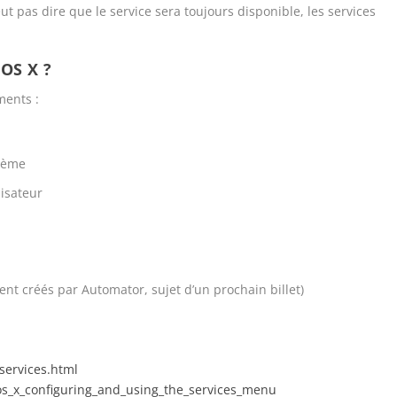
ut pas dire que le service sera toujours disponible, les services
OS X ?
ments :
stème
lisateur
ent créés par Automator, sujet d’un prochain billet)
services.html
s_x_configuring_and_using_the_services_menu