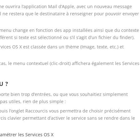
tème ouvrira l’application Mail d’Apple, avec un nouveau message
l ne restera que le destinataire à renseigner pour pouvoir envoyer
menu change en fonction des app installées ainsi que du contexte
rent si texte est sélectionné ou s’il s’agit d’un fichier du finder).
ices OS X est classée dans un thème (Image, texte, etc.) et
 le menu contextuel (clic-droit) affichera également les Services
U ?
orte bien trop d’entrées, ou que vous souhaitiez simplement
pas utiles, rien de plus simple :
 puis l’onglet Raccourcis vous permettra de choisir précisément
rcis clavier permettant d’activer le service sans se rendre dans le