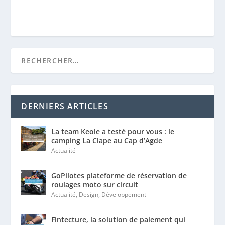
La team Keole a testé pour vous : le
camping La Clape au Cap d’Agde
Actualité
GoPilotes plateforme de réservation de
roulages moto sur circuit
Actualité
,
Design
,
Développement
Fintecture, la solution de paiement qui
facilite la transaction sur Internet
Actualité
,
Développement
,
eCommerce
Partenariat : Keole et Avis Vérifiés
accompagnent ensemble les e-
commerçants
Actualité
,
eCommerce
,
SEO
,
WebMarketing
Google Shopping désormais gratuit en
France