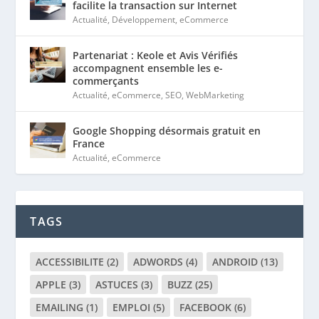
Actualité
,
eCommerce
TAGS
ACCESSIBILITE
(2)
ADWORDS
(4)
ANDROID
(13)
APPLE
(3)
ASTUCES
(3)
BUZZ
(25)
EMAILING
(1)
EMPLOI
(5)
FACEBOOK
(6)
FORMATION
(4)
GOOGLE
(18)
HÉBERGEMENT
(7)
IOS
(13)
JEU
(10)
LINUX
(1)
MICRODATA
(2)
PERFORMANCE
(6)
PRINT
(3)
PUB
(7)
RÉFÉRENCEMENT
(22)
RÉSEAUX SOCIAUX
(8)
SYMFONY
(3)
SÉCURITÉ
(7)
TWITTER
(5)
TYPOGRAPHIE
(4)
UBUNTU
(1)
WEBDESIGN
(5)
WORDPRESS
(5)