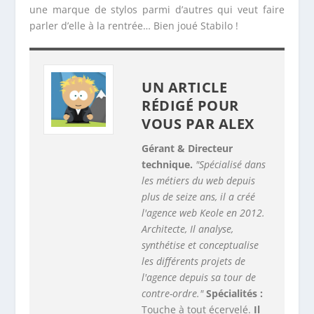
technique.
"Spécialisé dans
les métiers du web depuis
plus de seize ans, il a créé
l'agence web Keole en 2012.
Architecte, Il analyse,
synthétise et conceptualise
les différents projets de
l'agence depuis sa tour de
contre-ordre."
Spécialités :
Touche à tout écervelé.
Il
aime :
voir le verre à
moitié plein | les
cataclysmes, les volcans et
les dinosaures | l'absurde
| l'abîme.
Il n'aime pas :
ceux qui voient le verre à
moitié vide | le repli sur
soi | Dieu, s'il existait.
Son
idole :
Laszlo Carreidas