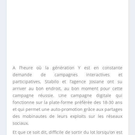
A l’heure où la génération Y est en constante
demande de campagnes interactives et
participatives, Stabilo et l’agence Josiane ont su
arriver au bon endroit, au bon moment pour cette
campagne réussie. Une campagne digitale qui
fonctionne sur la plate-forme préférée des 18-30 ans
et qui permet une auto-promotion grâce aux partages
des mobinautes de leurs exploits sur les réseaux
sociaux.
Et que ce soit dit, difficile de sortir du lot lorsqu’on est
une marque de stylos parmi d’autres qui veut faire
parler d’elle à la rentrée… Bien joué Stabilo !
UN ARTICLE
RÉDIGÉ POUR
VOUS PAR
ALEX
Gérant & Directeur