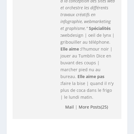
à la conception des sites web
et orchestre les différents
travaux créatifs en
infographie, webmarketing
et graphisme."
Spécialités
:
webdesign | oeil de lynx |
gribouiller au téléphone.
Elle aime :
l'humour noir |
jouer au Tumblin Dice en
buvant des coups |
marcher pied nu au
bureau.
Elle aime pas
:
faire la bise | quand il n'y
plus de coca dans le frigo
| le lundi matin.
Mail
|
More Posts(25)