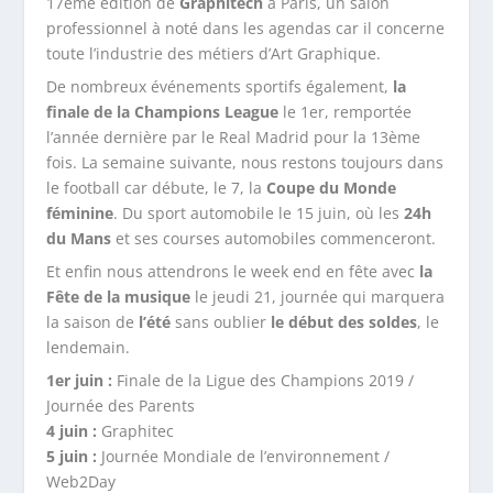
17ème édition de
Graphitech
à Paris, un salon
professionnel à noté dans les agendas car il concerne
toute l’industrie des métiers d’Art Graphique.
De nombreux événements sportifs également,
la
finale de la Champions League
le 1er, remportée
l’année dernière par le Real Madrid pour la 13ème
fois. La semaine suivante, nous restons toujours dans
le football car débute, le 7, la
Coupe du Monde
féminine
. Du sport automobile le 15 juin, où les
24h
du Mans
et ses courses automobiles commenceront.
Et enfin nous attendrons le week end en fête avec
la
Fête de la musique
le jeudi 21, journée qui marquera
la saison de
l’été
sans oublier
le début des soldes
, le
lendemain.
1er juin :
Finale de la Ligue des Champions 2019 /
Journée des Parents
4 juin :
Graphitec
5 juin :
Journée Mondiale de l’environnement /
Web2Day