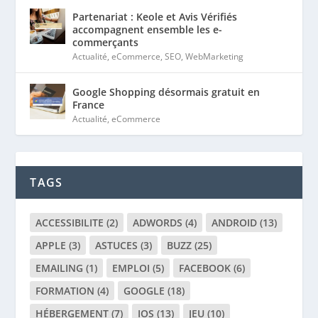
Partenariat : Keole et Avis Vérifiés
accompagnent ensemble les e-
commerçants
Actualité
,
eCommerce
,
SEO
,
WebMarketing
Google Shopping désormais gratuit en
France
Actualité
,
eCommerce
TAGS
ACCESSIBILITE
(2)
ADWORDS
(4)
ANDROID
(13)
APPLE
(3)
ASTUCES
(3)
BUZZ
(25)
EMAILING
(1)
EMPLOI
(5)
FACEBOOK
(6)
FORMATION
(4)
GOOGLE
(18)
HÉBERGEMENT
(7)
IOS
(13)
JEU
(10)