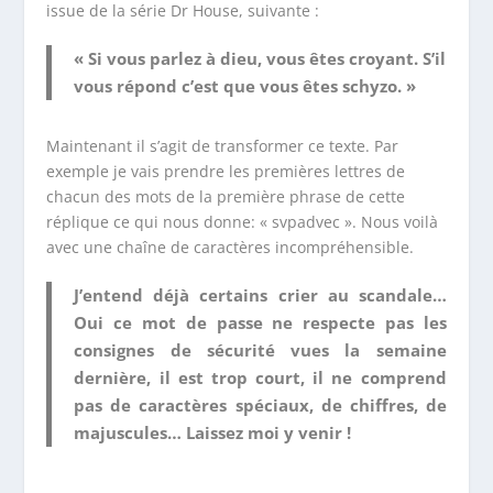
issue de la série Dr House, suivante :
«
S
i
v
ous
p
arlez
à
d
ieu,
v
ous
ê
tes
c
royant. S’il
vous répond c’est que vous êtes schyzo. »
Maintenant il s’agit de transformer ce texte. Par
exemple je vais prendre les premières lettres de
chacun des mots de la première phrase de cette
réplique ce qui nous donne: « svpadvec ». Nous voilà
avec une chaîne de caractères incompréhensible.
J’entend déjà certains crier au scandale…
Oui ce mot de passe ne respecte pas les
consignes de sécurité vues la semaine
dernière, il est trop court, il ne comprend
pas de caractères spéciaux, de chiffres, de
majuscules… Laissez moi y venir !