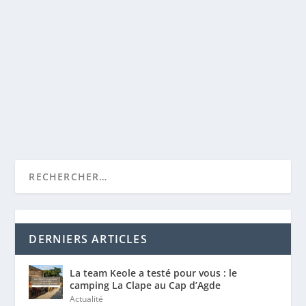
FORMATION CAMPAGNE D’E-MAILING
par
Caro
|
27 Fév, 2018
|
Non classé
|
0
|
L’E-mailing est un terme anglais utilisé pour décrire
l’envoi mail d’un courrier...
LIRE LA SUITE
DERNIERS ARTICLES
La team Keole a testé pour vous : le
camping La Clape au Cap d’Agde
Actualité