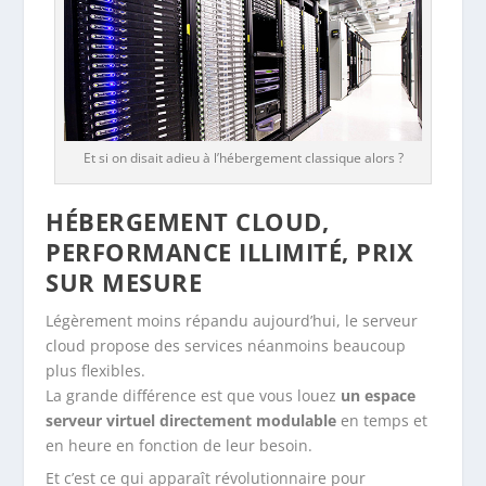
Et si on disait adieu à l’hébergement classique alors ?
HÉBERGEMENT CLOUD,
PERFORMANCE ILLIMITÉ, PRIX
SUR MESURE
Légèrement moins répandu aujourd’hui, le serveur
cloud propose des services néanmoins beaucoup
plus flexibles.
La grande différence est que vous louez
un espace
serveur virtuel directement modulable
en temps et
en heure en fonction de leur besoin.
Et c’est ce qui apparaît révolutionnaire pour