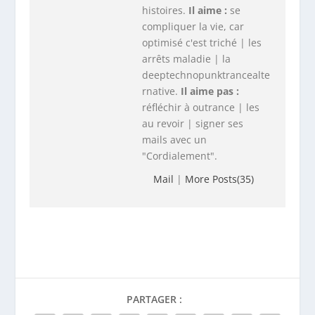
histoires.
Il aime :
se
compliquer la vie, car
optimisé c'est triché | les
arrêts maladie | la
deeptechnopunktrancealte
rnative.
Il aime pas :
réfléchir à outrance | les
au revoir | signer ses
mails avec un
"Cordialement".
Mail
|
More Posts(35)
PARTAGER :