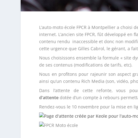
L’auto-moto école FPCR à Montpellier a choisi de
internet. L’ancien site FPCR, fût développé en f
contenu rendu inaccessible et donc non modifiab
cette urgence que Gilles Cabrol, le gérant, a f
Nous choisissons ensemble la formule « site dyn
de ses contenus (modifications de tarifs, etc).
Nous en profitons pour rajeunir son aspect gr
ainsi qu’un contenu Rich Media (son, vidéo, pho
Dans l’attente de cette refonte, vous po
d’attente
dotée d’un compte à rebours permettan
Rendez-vous le 10 novembre pour la mise en lig