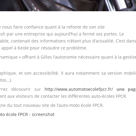
 nous faire confiance quant à la refonte de son site
lash par une entreprise qui aujourd’hui a fermé ses portes. Le
le, contenait des informations n’étant plus d’actualité. C’est dan
ait appel à Keole pour résoudre ce problème.
amique » offrant à Gilles l’autonomie nécessaire quant à la gestio
aphique, et son accessibilité. Il aura notamment sa version mobil
tos…).
urrez découvrir sur
http://www.automotoecolefpcr.fr/
une pag
t aux visiteurs de contacter les différentes auto-écoles FPCR.
ne du tout nouveau site de l’auto-moto école FPCR.