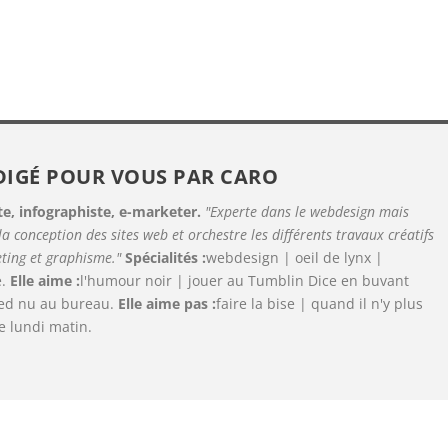
DIGÉ POUR VOUS PAR
CARO
e, infographiste, e-marketer.
"Experte dans le webdesign mais
 la conception des sites web et orchestre les différents travaux créatifs
ting et graphisme."
Spécialités :
webdesign | oeil de lynx |
e.
Elle aime :
l'humour noir | jouer au Tumblin Dice en buvant
ied nu au bureau.
Elle aime pas :
faire la bise | quand il n'y plus
le lundi matin.
NOTE :