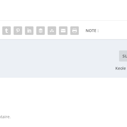
S
Keole 
taire.